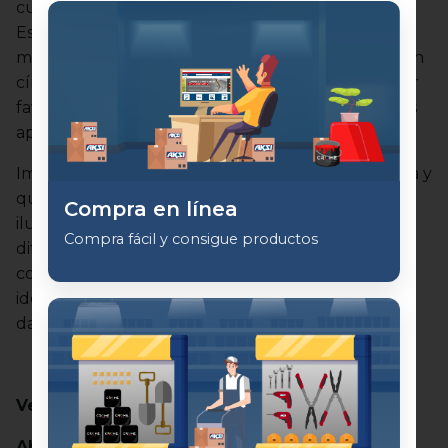
cuentan con un diseño apropiado para la época.
Esta serie, además de ser bonita y elegante, tiene
muchas ventajas. Es fácil de instalar, cuenta con un
círculo multicolor para que puedas elegir tu color
favorito y es compatible con asistentes de voz y las
aplicaciones Tuya y Smart Life.
Imagina que quieres decorar la fachada de tu casa y
que a veces desees cambiar el color de la
Compra en línea
iluminación, ya sea cálido o más blanco para
Compra fácil y consigue productos
diferentes épocas del año, o quizás con muchos
colores para Navidad. La serie inteligente RGB es
ideal para lograr una iluminación personalizada y
dar vida a tu hogar.
Ventajas de las series RGB inteligentes:
Ahorro de energía:
Son conocidas por su