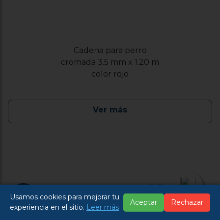
Cadena para perro
cromada 3.5 mm x 1.20 m
color rojo
Ver más
Usamos cookies para mejorar tu
Aceptar
Rechazar
experiencia en el sitio.
Leer más